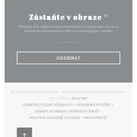
Zůstaňte v obraze
*
Přihlaste se k odběru našeho newsletteru a dostávejte od nás e-
mailem personalizovaná sdělení a marketingové nabídky.
ODEBÍRAT
© 2026 LA HOUBLONNIÈRE — WEBOVÉ STRÁNKY RESTAURACE BYLY
((OTEVŘE SE V NOVÉM OKNĚ
VYTVOŘENY
ZENCHEF
ODMÍTNUTÍ ODPOVĚDNOSTI
PODMÍNKY POUŽITÍ
((OTEVŘE SE V NOVÉM OKNĚ))
((OTEVŘE SE V NOVÉM 
ZÁSADY OCHRANY OSOBNÍCH ÚDAJŮ
((OTEVŘE SE V NOVÉM OKNĚ))
POLITIKA OHLEDNĚ COOKIES
PRISTUPNOST
((OTEVŘE SE V NOVÉM OKNĚ))
((OTEVŘE SE V NOVÉM 