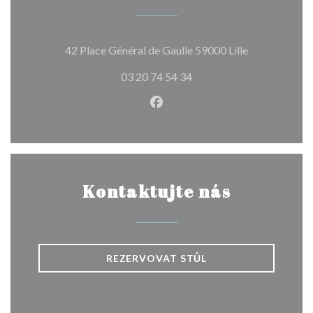
((otevře se v
42 Place Général de Gaulle 59000 Lille
03 20 74 54 34
Facebook ((otevře se v nové
Kontaktujte nás
REZERVOVAT STŮL