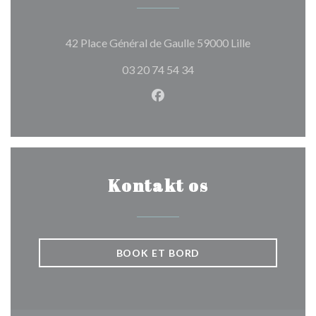
((åbner i et n
42 Place Général de Gaulle 59000 Lille
03 20 74 54 34
Facebook ((åbner i et nyt vin
Kontakt os
BOOK ET BORD