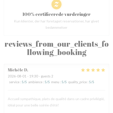
100% certificerede vurderinger
Kun klienter, der har foretaget reservationer, har givet
bedømmelser
reviews_from_our_clients_fo
llowing_booking
Michèle
D
2026-08-01
- 19:30 - guests 2
service
:
5
/5
ambience
:
5
/5
menu
:
5
/5
quality_price
:
5
/5
Accueil sympathique, plats de qualité dans un cadre privilégié,
idéal pour une belle soirée d’été!