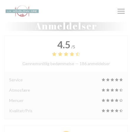
CCookie-styringspanel
Anmeldelser
4.5
/5
Gennemsnitlig bedømmelse —
186 anmeldelser
Service
Atmosfære
Menuer
Kvalitet/Pris