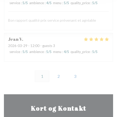
service
:
5
/5
ambience
:
4
/5
menu
:
5
/5
quality_price
:
5
/5
Bon rapport qualité prix service prévenant et agréable
Jean
V
2026-03-29
- 12:00 - guests 3
service
:
5
/5
ambience
:
5
/5
menu
:
4
/5
quality_price
:
5
/5
1
2
3
Kort og Kontakt