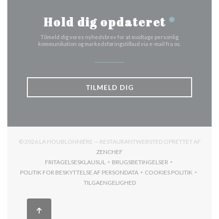
Hold dig opdateret
*
Tilmeld dig vores nyhedsbrev for at modtage personlig
kommunikation og markedsføringstilbud via e-mail fra os.
TILMELD DIG
© 2026 LA HOUBLONNIÈRE — RESTAURANTWEBSTED OPRETTET AF
((ÅBNER I ET NYT VINDUE))
ZENCHEF
FRITAGELSESKLAUSUL
BRUGSBETINGELSER
((ÅBNER I ET NYT VINDUE))
((ÅBNER I ET NYT VINDUE))
POLITIK FOR BESKYTTELSE AF PERSONDATA
COOKIES POLITIK
((ÅBNER I ET NYT VINDUE))
((ÅBNER I ET NYT
TILGAENGELIGHED
((ÅBNER I ET NYT VINDUE))