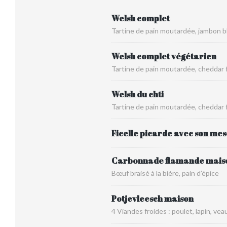
Welsh complet
Tartine de pain moutardée, jambon bl
Welsh complet végétarien
Tartine de pain moutardée, cheddar f
Welsh du chti
Tartine de pain moutardée, cheddar f
Ficelle picarde avec son mes
Carbonnade flamande mais
Bœuf braisé à la bière, pain d’épice
Potjevleesch maison
4 Viandes froides : poulet, lapin, ve