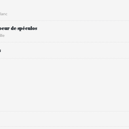
blanc
oeur de spéculos
lle
s