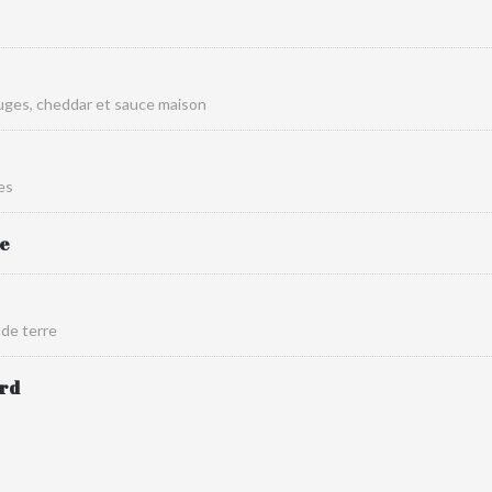
ouges, cheddar et sauce maison
es
me
de terre
rd