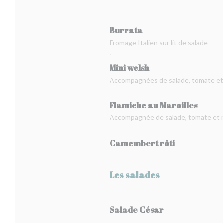
Burrata
Fromage Italien sur lit de salade
Mini welsh
Accompagnées de salade, tomate et 
Flamiche au Maroilles
Accompagnée de salade, tomate et 
Camembert rôti
Les salades
Salade César