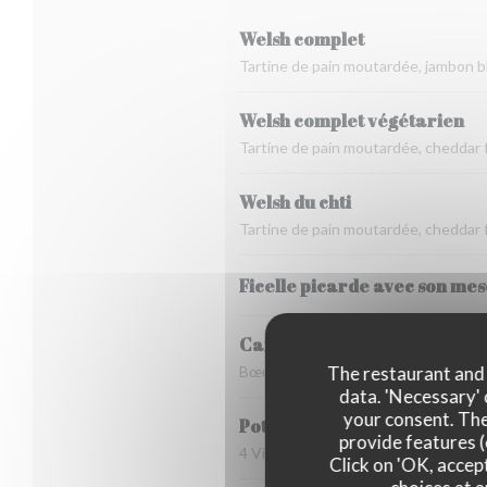
Welsh complet
Tartine de pain moutardée, jambon bl
Welsh complet végétarien
Tartine de pain moutardée, cheddar f
Welsh du chti
Tartine de pain moutardée, cheddar f
Ficelle picarde avec son mes
Carbonnade flamande mais
Bœuf braisé à la bière, pain d’épice
The restaurant and i
data. 'Necessary' 
your consent. The
Potjevleesch maison
provide features (
4 Viandes froides : poulet, lapin, ve
Click on 'OK, accept