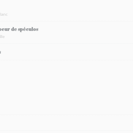
blanc
oeur de spéculos
lle
s