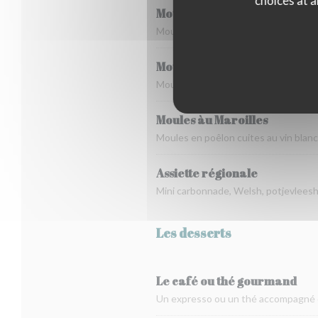
choices at a
Moules marinères
Moules en poêlon cuites au vin blanc
Moules à la crème de ciboule
Moules en poêlon cuites au vin blanc
Moules àu Maroilles
Moules en poêlon cuites au vin blanc 
Assiette régionale
Mini carbonnade, Welsh, potjevleesh
Les desserts
Le café ou thé gourmand
Un expresso ou un thé accompagné 