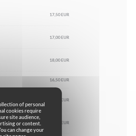
17,50 EUR
17,00 EUR
18,00 EUR
16,50 EUR
18,00 EUR
ollection of personal
nal cookies require
ure site audience,
18,00 EUR
rtising or content.
. You can change your