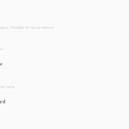
ouges, cheddar et sauce maison
es
me
de terre
rd