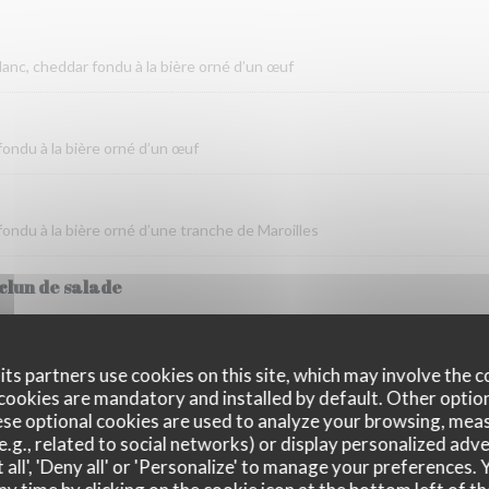
anc, cheddar fondu à la bière orné d’un œuf
ondu à la bière orné d’un œuf
ondu à la bière orné d’une tranche de Maroilles
clun de salade
on
ts partners use cookies on this site, which may involve the c
cookies are mandatory and installed by default. Other optio
se optional cookies are used to analyze your browsing, meas
e.g., related to social networks) or display personalized adve
au et porc servi dans une terrine en gelée
 all', 'Deny all' or 'Personalize' to manage your preferences