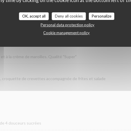
ny time by clicking on the cookie icon at the bottom left of th
 Qualité "Super"
OK, accept all
Deny all cookies
Personalize
Personal data protection policy
tte
Cookie management policy
 et crème de ciboulette Qualité "Super"
et à la crème de maroilles. Qualité "Super"
, croquette de crevettes accompagnée de frites et salade
de 4 douceurs sucrées