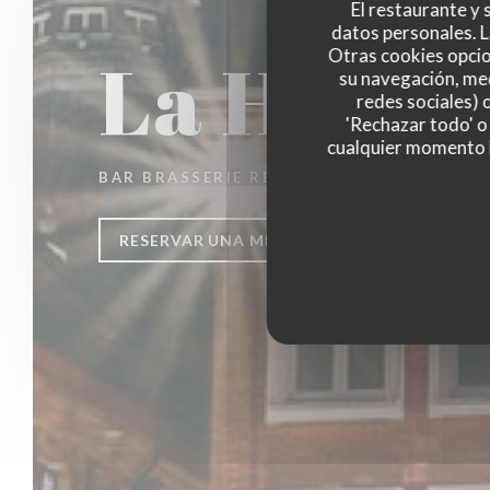
El restaurante y s
datos personales. L
La Houbl
Otras cookies opcio
su navegación, med
redes sociales) 
'Rechazar todo' o
cualquier momento ha
BAR BRASSERIE RESTAURANT
|
LILLE
RESERVAR UNA MESA