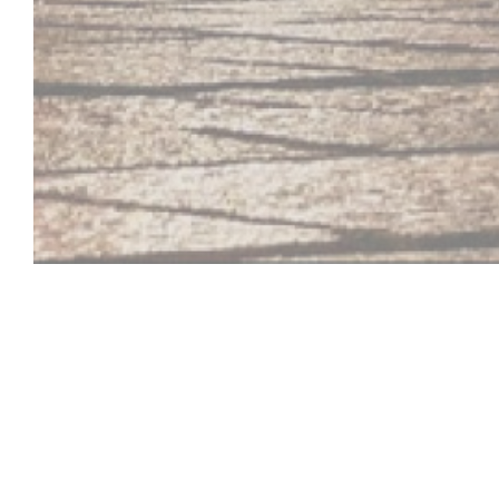
La Houblonniè
cervecería auténtico en Lille