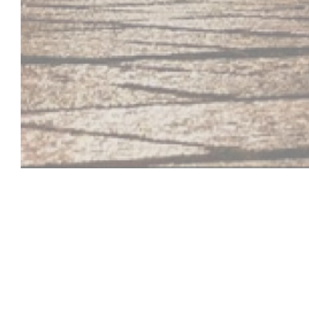
La Houblonniè
Authentieke brouwerij in Lille