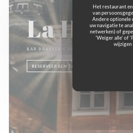
Het restaurant en 
van persoonsgegev
La Houbl
Andere optionele 
uw navigatie te anal
netwerken) of geper
'Weiger alle' of
wijzigen
BAR BRASSERIE RESTAURANT
|
LILLE
RESERVEER EEN TAFEL