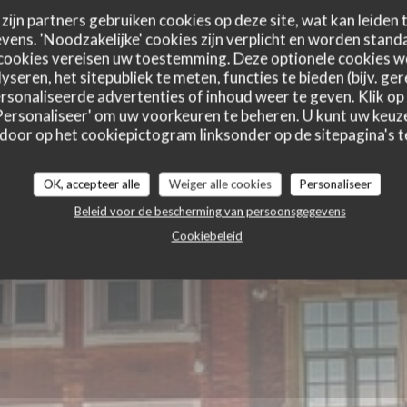
zijn partners gebruiken cookies op deze site, wat kan leiden
ens. 'Noodzakelijke' cookies zijn verplicht en worden standa
onnière
cookies vereisen uw toestemming. Deze optionele cookies 
yseren, het sitepubliek te meten, functies te bieden (bijv. ge
sonaliseerde advertenties of inhoud weer te geven. Klik op '
 'Personaliseer' om uw voorkeuren te beheren. U kunt uw keu
 door op het cookiepictogram linksonder op de sitepagina's te
OK, accepteer alle
Weiger alle cookies
Personaliseer
Beleid voor de bescherming van persoonsgegevens
Cookiebeleid