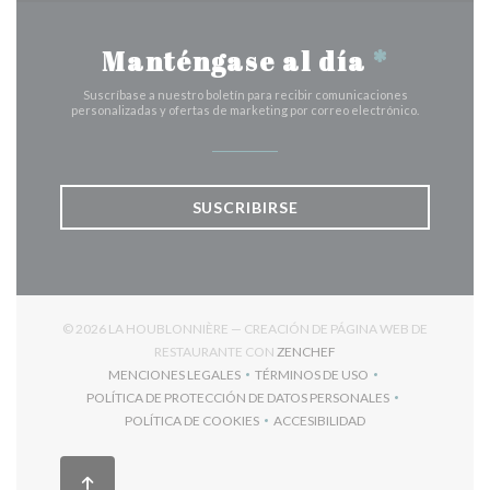
Manténgase al día
*
Suscríbase a nuestro boletín para recibir comunicaciones
personalizadas y ofertas de marketing por correo electrónico.
SUSCRIBIRSE
© 2026 LA HOUBLONNIÈRE — CREACIÓN DE PÁGINA WEB DE
((ABRE EN UNA NUEVA V
RESTAURANTE CON
ZENCHEF
MENCIONES LEGALES
TÉRMINOS DE USO
((ABRE EN UNA NUEVA VENTANA))
((ABRE EN UNA NUEVA VENT
POLÍTICA DE PROTECCIÓN DE DATOS PERSONALES
((ABRE EN UNA NUEVA VENTANA))
POLÍTICA DE COOKIES
ACCESIBILIDAD
((ABRE EN UNA NUEVA VENTANA))
((ABRE EN UNA NUEVA VEN