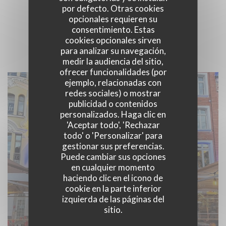
por defecto. Otras cookies
opcionales requieren su
LA HOUBLONNIERE
consentimiento. Estas
cookies opcionales sirven
para analizar su navegación,
medir la audiencia del sitio,
ofrecer funcionalidades (por
ejemplo, relacionadas con
redes sociales) o mostrar
publicidad o contenidos
personalizados. Haga clic en
'Aceptar todo', 'Rechazar
todo' o 'Personalizar' para
gestionar sus preferencias.
Puede cambiar sus opciones
en cualquier momento
haciendo clic en el icono de
cookie en la parte inferior
izquierda de las páginas del
sitio.